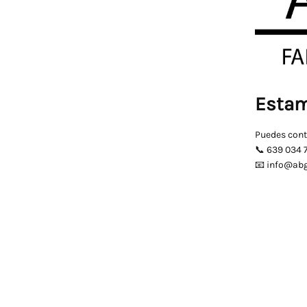
Estam
Puedes cont
📞 639 034 
📧 info@ab