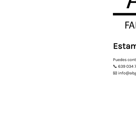
Estam
Puedes cont
📞 639 034 
📧 info@ab